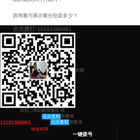
咨询量与展示量分别是多少？
点击拨打:15183386961
添加微信号：
scyxch
免费帮你策划营销方
预约营销老师
案！
长按
上一篇：
什么企业需要做品牌策划呢？品牌策划包括什么？
下一篇：
如何做好品牌策划打造好的口碑呢？品牌策划怎么扩大影响
力
识别二维码添加微信
或
猜你感兴趣的内容
加微信
点击复制
加微信
点击复制
15183386961
scyxch
暂无相关文章！
一键拨号