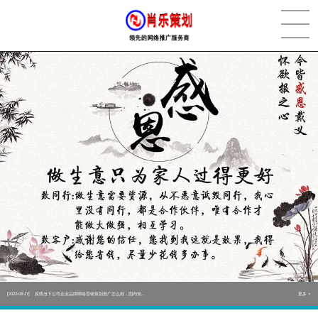
[2022-05-29]
实体门店如何做网络推广吸引客户，实体店网络营销技巧...
更多 >
[2022-05-04]
污水处理设备厂家产品如何做网络推广（污水处理项目网...
更多 >
[2022-03-27]
疫情当下公司企业品牌网络营销策划推广怎么做，国内知...
更多 >