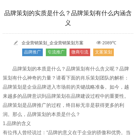
[2022-05-29]
实体门店如何做网络推广吸引客户，实体店网络营销技巧...
更多 >
品牌策划的实质是什么？品牌策划有什么内涵含
义
[2022-05-04]
污水处理设备厂家产品如何做网络推广（污水处理项目网...
更多 >
[2022-03-27]
疫情当下公司企业品牌网络营销策划推广怎么做，国内知...
更多 >
企业营销策划_企业营销策划方案
2089℃
品牌推广
引流推广
微商引流
文案策划
品牌策划的本质是什么？品牌策划有什么含义呢？品牌
策划有什么神奇的力量？请看下面的肖乐策划团队的解析：
品牌策划是企业品牌进入市场前的关键战略准备。如今，越
来越多的品牌意识到品牌策划在品牌建设过程中的重要性。
品牌策划是品牌推广的过程，终目标无非是获得更多的利
润。那么，品牌策划的本质是什么？
1.品牌的含义
有位伟人曾经说过：“品牌的意义在于企业的骄傲和优势。当