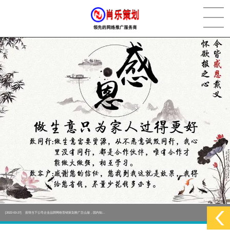
[2022-05-29]
实体门店如何做网络推广吸引客户，实体店网络营销技巧...
更多 >
[2022-05-04]
污水处理设备厂家产品如何做网络推广（污水处理项目网...
更多 >
[2022-03-27]
疫情当下公司企业品牌网络营销策划推广怎么做，国内知...
更多 >