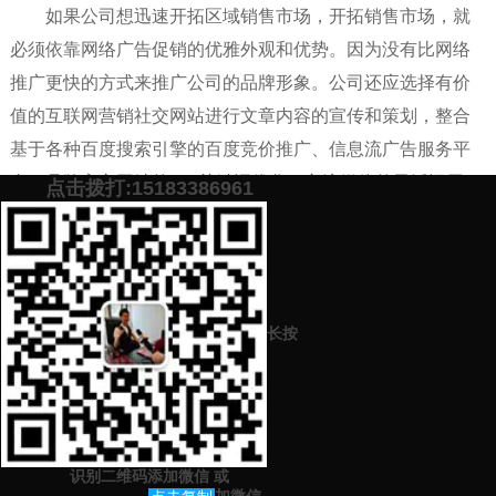
如果公司想迅速开拓区域销售市场，开拓销售市场，就
必须依靠网络广告促销的优雅外观和优势。因为没有比网络
推广更快的方式来推广公司的品牌形象。公司还应选择有价
值的互联网营销社交网站进行文章内容的宣传和策划，整合
基于各种百度搜索引擎的百度竞价推广、信息流广告服务平
台、品牌官方网站的seo关键词优化、主流媒体的灵活运用、
点击拨打:15183386961
户外广告媒体的视频广告或线下推广、电梯车地铁站等宣传
手段。
添加微信号：
scyxch
免费帮你策划营销方
预约营销老师
案！
长按
上一篇：
新品牌怎么打入市场（新品牌推广策略分享）
下一篇：
推出新产品怎么发朋友圈（专业代写朋友圈营销文案）
识别二维码添加微信
或
猜你感兴趣的内容