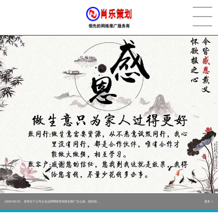
[2022-05-29]
实体门店如何做网络推广吸引客户，实体店网络营销技巧...
更多 >
[2022-05-04]
污水处理设备厂家产品如何做网络推广（污水处理项目网...
更多 >
[2022-03-27]
疫情当下公司企业品牌网络营销策划推广怎么做，国内知...
更多 >