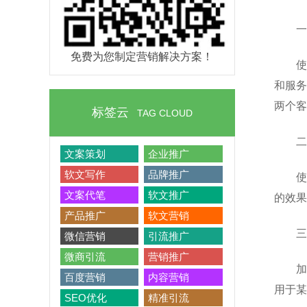
一
免费为您制定营销解决方案！
使
和服务
两个客
标签云
TAG CLOUD
二
文案策划
企业推广
软文写作
品牌推广
使
文案代笔
软文推广
的效果
产品推广
软文营销
三
微信营销
引流推广
微商引流
营销推广
加
百度营销
内容营销
用于某
SEO优化
精准引流