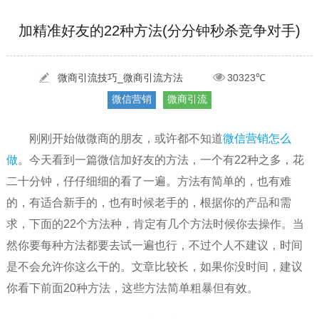
[2022-05-29]
实体门店如何做网络推广吸引客户，实体店网络营销技巧...
更多 >
[2022-05-04]
污水处理设备厂家产品如何做网络推广（污水处理项目网...
更多 >
加精准好友的22种方法(分分钟秒杀竞争对手)
[2022-03-27]
疫情当下公司企业品牌网络营销策划推广怎么做，国内知...
更多 >
微商引流技巧_微商引流方法
30323℃
微信营销
微商引流
[2022-05-29]
实体门店如何做网络推广吸引客户，实体店网络营销技巧...
更多 >
[2022-05-04]
污水处理设备厂家产品如何做网络推广（污水处理项目网...
更多 >
刚刚开始做微商的朋友，或许都不知道
微信营销怎么
[2022-03-27]
疫情当下公司企业品牌网络营销策划推广怎么做，国内知...
更多 >
做
。今天看到一篇微信加好友的方法，一个有22种之多，花
二十分钟，仔仔细细的看了一遍。方法有简单的，也有难
的，有适合新手的，也有时候老手的，根据你的产品和需
求，下面的22个方法种，肯定有几个方法时候你去操作。当
然你要每种方法都要去试一遍也行，不过个人不建议，时间
是不会允许你这么干的。文章比较长，如果你没时间，建议
你看下前面20种方法，这些方法简单粗暴但有效。