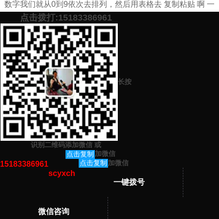
数字我们就从0到9依次去排列，然后用表格去 复制粘贴 啊 一
点击拨打:15183386961
次性给他生成个几万个。
添加微信号：
scyxch
免费帮你策划营销方
预约营销老师
案！
长按
上一篇：
企业进行网络营销推广的方法(超有效)
下一篇：
百度知道推广技巧（年入30万如此简单）
识别二维码添加微信
或
猜你感兴趣的内容
加微信
点击复制
加微信
点击复制
15183386961
scyxch
暂无相关文章！
一键拨号
微信咨询