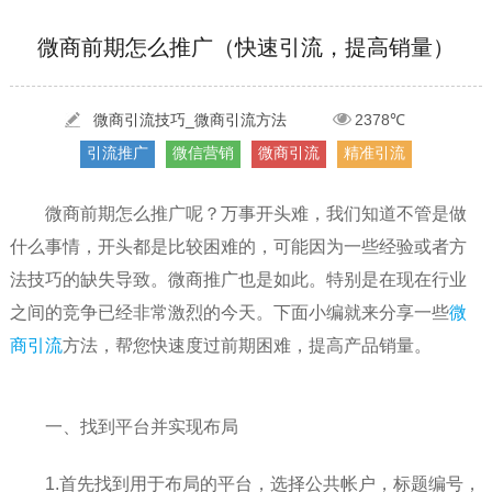
[2022-03-27]
疫情当下公司企业品牌网络营销策划推广怎么做，国内知...
更多 >
微商前期怎么推广（快速引流，提高销量）
[2022-05-29]
实体门店如何做网络推广吸引客户，实体店网络营销技巧...
更多 >
[2022-05-04]
污水处理设备厂家产品如何做网络推广（污水处理项目网...
更多 >
微商引流技巧_微商引流方法
2378℃
引流推广
微信营销
微商引流
精准引流
[2022-03-27]
疫情当下公司企业品牌网络营销策划推广怎么做，国内知...
更多 >
微商前期怎么推广呢？万事开头难，我们知道不管是做
什么事情，开头都是比较困难的，可能因为一些经验或者方
法技巧的缺失导致。微商推广也是如此。特别是在现在行业
之间的竞争已经非常激烈的今天。下面小编就来分享一些
微
商引流
方法，帮您快速度过前期困难，提高产品销量。
一、找到平台并实现布局
1.首先找到用于布局的平台，选择公共帐户，标题编号，