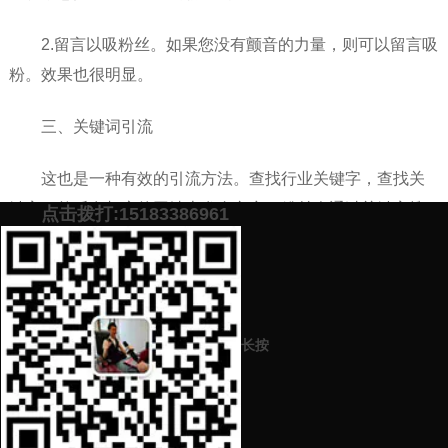
2.留言以吸粉丝。如果您没有颤音的力量，则可以留言吸
粉。效果也很明显。
三、关键词引流
这也是一种有效的引流方法。查找行业关键字，查找关
键字，然后在相应的网站上发布文章。粉丝会通过关键字搜
点击拨打:15183386961
索找到您。请注意，这部分粉丝必须是对您的产品感兴趣的
粉丝。定位粉丝。
添加微信号：
scyxch
免费帮你策划营销方
预约营销老师
案！
长按
上一篇：
做微商怎么去推广产品（精准引流看这里）
下一篇：
一篇转化率高的软文应该怎么写（营销软文代写来这里）