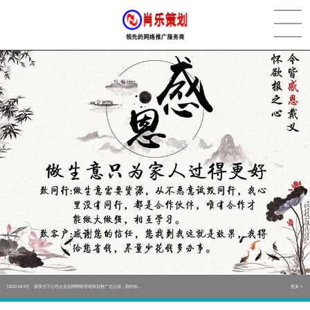
[2022-05-29]
实体门店如何做网络推广吸引客户，实体店网络营销技巧...
更多 >
[2022-05-04]
污水处理设备厂家产品如何做网络推广（污水处理项目网...
更多 >
[2022-03-27]
疫情当下公司企业品牌网络营销策划推广怎么做，国内知...
更多 >