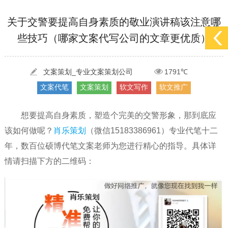
[2022-05-29]
实体门店如何做网络推广吸引客户，实体店网络营销技巧...
更多 >
关于交警要提高自身素质的敬业演讲稿该注意哪
[2022-05-04]
污水处理设备厂家产品如何做网络推广（污水处理项目网...
更多 >
些技巧（哪家文案代写公司的文章更优质）
[2022-03-27]
疫情当下公司企业品牌网络营销策划推广怎么做，国内知...
更多 >
文案策划_专业文案策划公司
1791℃
文案代笔
文案策划
软文写作
软文推广
想要提高自身素质，塑造个完美的交警形象，那到底应
该如何做呢？
肖乐策划
（微信15183386961）专业代笔十二
年，数百位硕博代笔文案老师为您进行精心的指导。具体详
情请扫描下方的二维码：