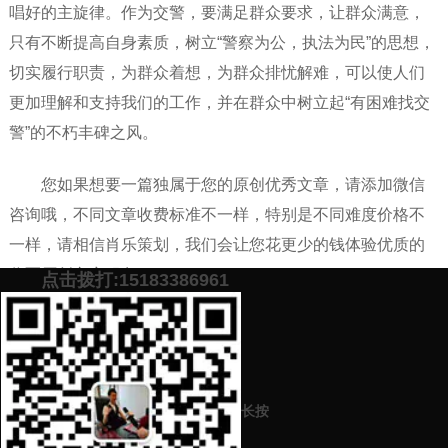
唱好的主旋律。作为交警，要满足群众要求，让群众满意，
只有不断提高自身素质，树立“警察为公，执法为民”的思想，
切实履行职责，为群众着想，为群众排忧解难，可以使人们
更加理解和支持我们的工作，并在群众中树立起“有困难找交
警”的不朽丰碑之风。
您如果想要一篇独属于您的原创优秀文章，请添加微信
咨询哦，不同文章收费标准不一样，特别是不同难度价格不
一样，请相信肖乐策划，我们会让您花更少的钱体验优质的
代写原创文章服务。
点击拨打:15183386961
添加微信号：
scyxch
免费帮你策划营销方
预约营销老师
案！
上一篇：
作为一名幼儿园教师该如何在演讲稿中体现自己的爱岗敬业
长按
精神（代写文案该如何收费）