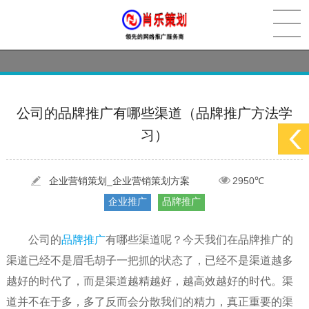
[2022-05-29]
实体门店如何做网络推广吸引客户，实体店网络营销技巧...
更多 >
[2022-05-04]
污水处理设备厂家产品如何做网络推广（污水处理项目网...
更多 >
公司的品牌推广有哪些渠道（品牌推广方法学
习）
[2022-03-27]
疫情当下公司企业品牌网络营销策划推广怎么做，国内知...
更多 >
[2022-05-29]
实体门店如何做网络推广吸引客户，实体店网络营销技巧...
企业营销策划_企业营销策划方案
2950℃
更多 >
企业推广
品牌推广
[2022-05-04]
污水处理设备厂家产品如何做网络推广（污水处理项目网...
更多 >
[2022-03-27]
疫情当下公司企业品牌网络营销策划推广怎么做，国内知...
更多 >
公司的
品牌推广
有哪些渠道呢？今天我们在品牌推广的
渠道已经不是眉毛胡子一把抓的状态了，已经不是渠道越多
越好的时代了，而是渠道越精越好，越高效越好的时代。渠
道并不在于多，多了反而会分散我们的精力，真正重要的渠