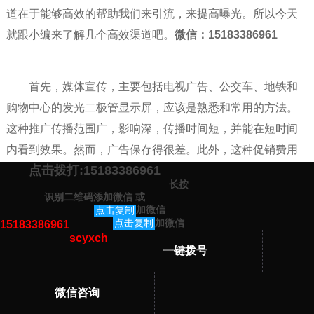
道在于能够高效的帮助我们来引流，来提高曝光。所以今天
就跟小编来了解几个高效渠道吧。
微信：15183386961
首先，媒体宣传，主要包括电视广告、公交车、地铁和
购物中心的发光二极管显示屏，应该是熟悉和常用的方法。
这种推广传播范围广，影响深，传播时间短，并能在短时间
内看到效果。然而，广告保存得很差。此外，这种促销费用
点击拨打:15183386961
昂贵，一些资金不足的企业不敢轻易尝试。
长按
识别二维码添加微信
或
第二，线下促销，这是一种非常常见的促销方式，包括
加微信
点击复制
加微信
点击复制
15183386961
购物时经常看到穿着印有促销品牌名称的广告衬衫、公交车
scyxch
站的海报、报刊杂志、实体店宣传、散发传单等。只要通过
一键拨号
户外活动让消费者知道品牌的方式是线下促销，这种促销方
式的效果就相对长久。虽然我们正处于互联网经济快速发展
微信咨询
的时代，线下促销可以直接与消费者接触，更方便快捷的沟