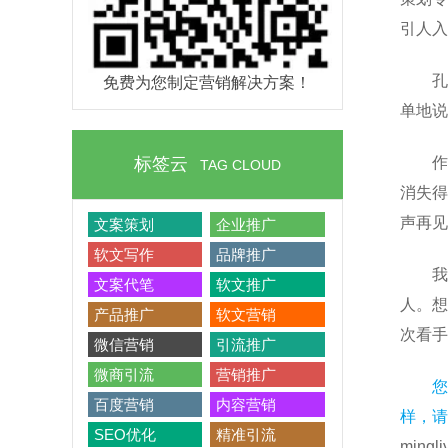
引人入
孔
免费为您制定营销解决方案！
单地说
标签云
作
TAG CLOUD
消失得
声再见
文案策划
企业推广
软文写作
品牌推广
我
文案代笔
软文推广
人。想
产品推广
软文营销
次看手
微信营销
引流推广
微商引流
营销推广
您
百度营销
内容营销
样，请
SEO优化
精准引流
mingli