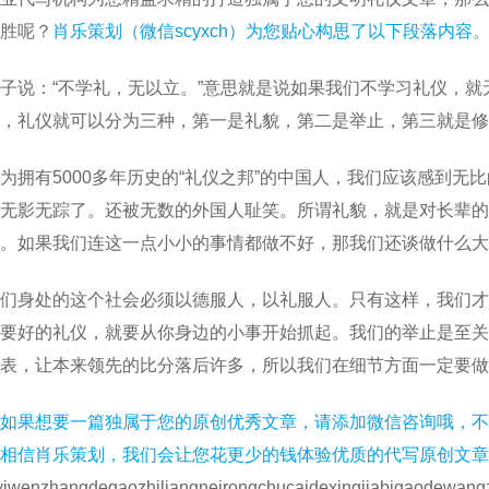
胜呢？
肖乐策划（微信scyxch）为您贴心构思了以下段落内容
子说：“不学礼，无以立。”意思就是说如果我们不学习礼仪，
，礼仪就可以分为三种，第一是礼貌，第二是举止，第三就是修
为拥有5000多年历史的“礼仪之邦”的中国人，我们应该感到
无影无踪了。还被无数的外国人耻笑。所谓礼貌，就是对长辈的
。如果我们连这一点小小的事情都做不好，那我们还谈做什么大
们身处的这个社会必须以德服人，以礼服人。只有这样，我们才
要好的礼仪，就要从你身边的小事开始抓起。我们的举止是至关
表，让本来领先的比分落后许多，所以我们在细节方面一定要做
如果想要一篇独属于您的原创优秀文章，请添加微信咨询哦，不
相信肖乐策划，我们会让您花更少的钱体验优质的代写原创文章
yiwenzhangdegaozhiliangneirongchucaidexingjiabigaodewangz