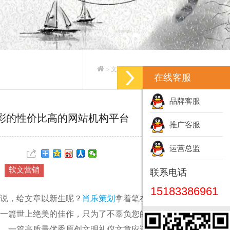
文案策划_专业文案策划公司
>
>
在线客服
品牌客服
出彩的性价比高的网站机构平台
推广客服
运营总监
软文营销
联系电话
15183386961
说，给文章以新生呢？
肖乐策划
拿着笔在焦急的等待
一篇世上绝美的佳作，只为了不辜负您的信任。肖乐
，一篇高质量优秀原创文明礼仪文章应该怎么写才更