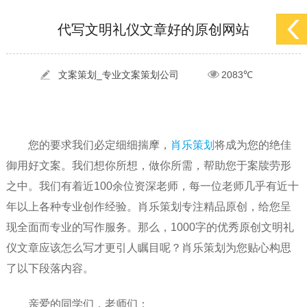
[2022-05-29]
实体门店如何做网络推广吸引客户，实体店网络营销技巧...
更多 >
代写文明礼仪文章好的原创网站
[2022-05-04]
污水处理设备厂家产品如何做网络推广（污水处理项目网...
更多 >
[2022-03-27]
疫情当下公司企业品牌网络营销策划推广怎么做，国内知...
更多 >
文案策划_专业文案策划公司
2083℃
您的要求我们必定细细揣摩，
肖乐策划
将成为您的绝佳
御用好文案。我们想你所想，做你所需，帮助您于案牍劳形
之中。我们有着近100余位资深老师，每一位老师几乎有近十
年以上各种专业创作经验。肖乐策划专注精品原创，给您呈
现全面而专业的写作服务。那么，1000字的优秀原创文明礼
仪文章应该怎么写才更引人瞩目呢？肖乐策划为您贴心构思
了以下段落内容。
亲爱的同学们，老师们：