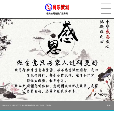
[2022-05-29]
实体门店如何做网络推广吸引客户，实体店网络营销技巧...
更多 >
[2022-05-04]
污水处理设备厂家产品如何做网络推广（污水处理项目网...
更多 >
[2022-03-27]
疫情当下公司企业品牌网络营销策划推广怎么做，国内知...
更多 >