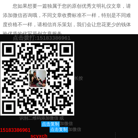
您如果想要一篇独属于您的原创优秀文明礼仪文章，请
添加微信咨询哦，不同文章收费标准不一样，特别是不同难
度价格不一样，请相信肖乐策划，我们会让您花更少的钱体
验优质的代写原创文章服务。
点击拨打:15183386961
添加微信号：
scyxch
免费帮你策划营销方
预约营销老师
案！
长按
上一篇：
代写人物传记性价比高的网站
下一篇：
代写学生演讲稿件好的网站（代写演讲稿平台怎么选择多少
钱）
识别二维码添加微信
或
猜你感兴趣的内容
加微信
点击复制
加微信
点击复制
15183386961
scyxch
暂无相关文章！