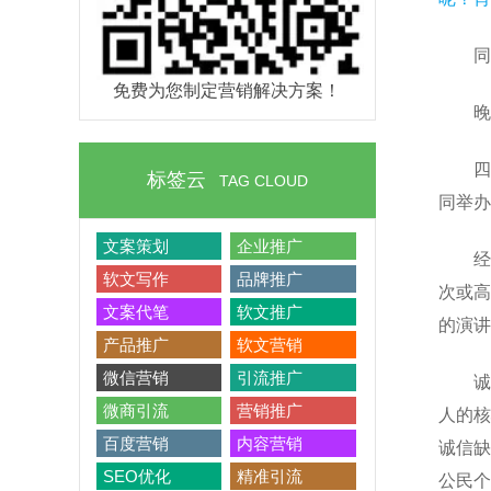
同
免费为您制定营销解决方案！
晚
四
标签云
TAG CLOUD
同举办
文案策划
企业推广
经
软文写作
品牌推广
次或高
文案代笔
软文推广
的演讲
产品推广
软文营销
微信营销
引流推广
诚
微商引流
营销推广
人的核
百度营销
内容营销
诚信缺
SEO优化
精准引流
公民个