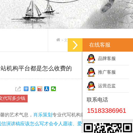
文案策划_专业文案策划公司
>
>
在线客服
品牌客服
网站机构平台都是怎么收费的
推广客服
运营总监
文代写多少钱
联系电话
15183386961
馨的艺术气息，
肖乐策划
专业代写机构就让您的诚信
创诚信演讲稿应该怎么写才会令人愿读、爱读，不忍释手