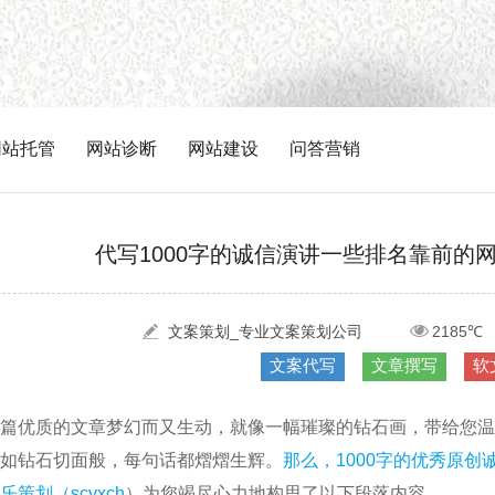
网站托管
网站诊断
网站建设
问答营销
代写1000字的诚信演讲一些排名靠前的
文案策划_专业文案策划公司
2185℃
文案代写
文章撰写
软
篇优质的文章梦幻而又生动，就像一幅璀璨的钻石画，带给您温
如钻石切面般，每句话都熠熠生辉。
那么，1000字的优秀原
乐策划（
scyxch
）为您竭尽心力地构思了以下段落内容。