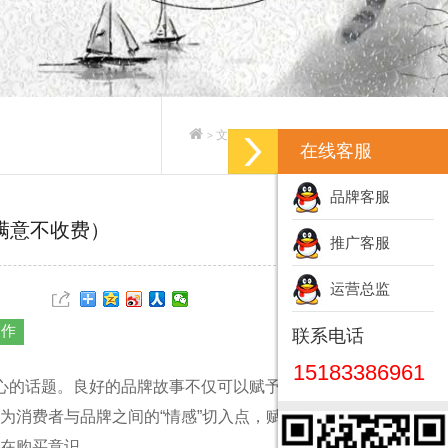
文案策划_专业文案策划公司
>
>
在线客服
品牌客服
满意不收费）
推广客服
运营总监
写作
联系电话
15183386961
心的话题。良好的品牌故事不仅可以赋予品牌个性，
为消费者与品牌之间的“情感”切入点，赋予品牌一种
在购买意识。