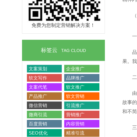
（
免费为您制定营销解决方案！
一
标签云
TAG CLOUD
品
果。我
文案策划
企业推广
二
软文写作
品牌推广
文案代笔
软文推广
由
产品推广
软文营销
故事的
微信营销
引流推广
和不简
微商引流
营销推广
百度营销
内容营销
三
SEO优化
精准引流