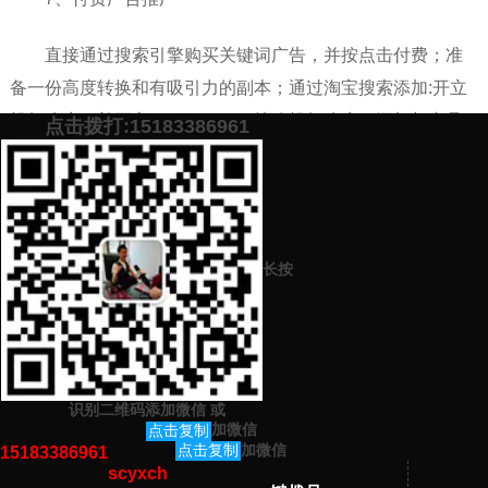
直接通过搜索引擎购买关键词广告，并按点击付费；准
备一份高度转换和有吸引力的副本；通过淘宝搜索添加:开立
投标账户，并开立[0x4e 20/360/搜狗投标账户；添加与产品
点击拨打:15183386961
特别相关的精确关键词来投放广告。
添加微信号：
scyxch
免费帮你策划营销方
预约营销老师
案！
长按
上一篇：
如何写好网络营销文案（文案策划技巧看这里）
下一篇：
微信朋友圈营销方有哪些（手把手教你微信朋友圈营销方
法）
识别二维码添加微信
或
猜你感兴趣的内容
加微信
点击复制
加微信
点击复制
15183386961
scyxch
暂无相关文章！