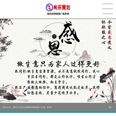
[2022-05-29]
实体门店如何做网络推广吸引客户，实体店网络营销技巧...
更多 >
[2022-05-04]
污水处理设备厂家产品如何做网络推广（污水处理项目网...
更多 >
[2022-03-27]
疫情当下公司企业品牌网络营销策划推广怎么做，国内知...
更多 >