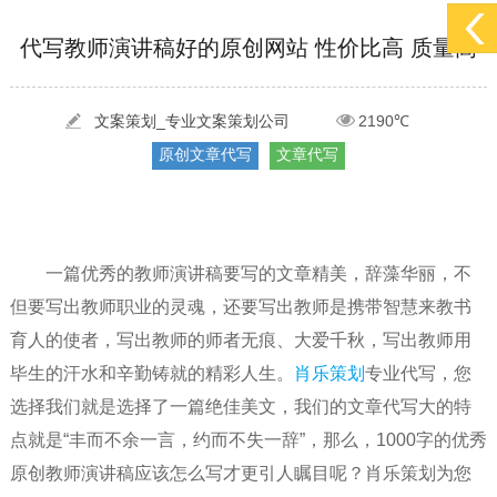
[2022-05-29]
实体门店如何做网络推广吸引客户，实体店网络营销技巧...
更多 >
[2022-05-04]
污水处理设备厂家产品如何做网络推广（污水处理项目网...
更多 >
代写教师演讲稿好的原创网站 性价比高 质量高
[2022-03-27]
疫情当下公司企业品牌网络营销策划推广怎么做，国内知...
更多 >
文案策划_专业文案策划公司
2190℃
原创文章代写
文章代写
一篇优秀的教师演讲稿要写的文章精美，辞藻华丽，不
但要写出教师职业的灵魂，还要写出教师是携带智慧来教书
育人的使者，写出教师的师者无痕、大爱千秋，写出教师用
毕生的汗水和辛勤铸就的精彩人生。
肖乐策划
专业代写，您
选择我们就是选择了一篇绝佳美文，我们的文章代写大的特
点就是“丰而不余一言，约而不失一辞”，那么，1000字的优秀
原创教师演讲稿应该怎么写才更引人瞩目呢？肖乐策划为您