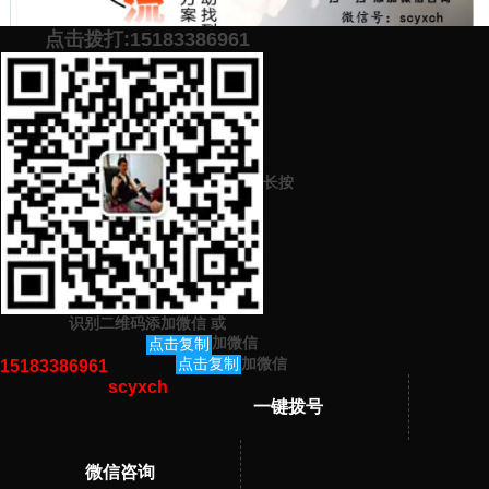
点击拨打:15183386961
添加微信号：
scyxch
免费帮你策划营销方
预约营销老师
案！
长按
上一篇：
代写工作自我鉴定500字好的原创网站 要质量高的 性价比高
的
下一篇：
排名高 代写员工爱岗演讲稿好的原创网站 性价比高 质量高
识别二维码添加微信
或
猜你感兴趣的内容
加微信
点击复制
加微信
点击复制
15183386961
scyxch
暂无相关文章！
一键拨号
微信咨询