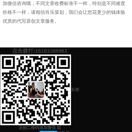
加微信咨询哦，不同文章收费标准不一样，特别是不同难度
价格不一样，请相信肖乐策划，我们会让您花更少的钱体验
优质的代写原创文章服务。
点击拨打:15183386961
添加微信号：
scyxch
免费帮你策划营销方
预约营销老师
案！
长按
上一篇：
代写高质量优秀原创安全演讲1000字如何收费
下一篇：
代写文明礼仪文章1000字质量特别好的性价比高的原创专业
资深网站机构平台
识别二维码添加微信
或
猜你感兴趣的内容