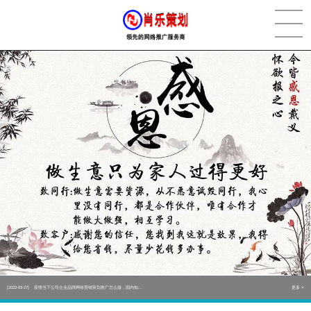
[2022-05-29]
实体门店如何做网络推广吸引客户，实体店网络营销技巧...
更多 >
[2022-05-04]
污水处理设备厂家产品如何做网络推广（污水处理项目网...
更多 >
[2022-03-27]
疫情当下公司企业品牌网络营销策划推广怎么做，国内知...
更多 >