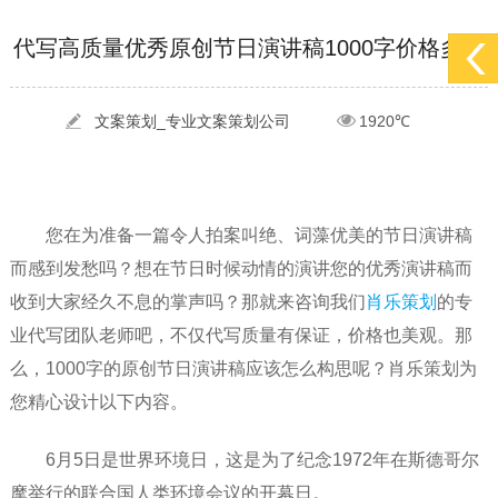
[2022-05-29]
实体门店如何做网络推广吸引客户，实体店网络营销技巧...
更多 >
代写高质量优秀原创节日演讲稿1000字价格多少
[2022-05-04]
污水处理设备厂家产品如何做网络推广（污水处理项目网...
更多 >
[2022-03-27]
疫情当下公司企业品牌网络营销策划推广怎么做，国内知...
更多 >
文案策划_专业文案策划公司
1920℃
您在为准备一篇令人拍案叫绝、词藻优美的节日演讲稿
而感到发愁吗？想在节日时候动情的演讲您的优秀演讲稿而
收到大家经久不息的掌声吗？那就来咨询我们
肖乐策划
的专
业代写团队老师吧，不仅代写质量有保证，价格也美观。那
么，1000字的原创节日演讲稿应该怎么构思呢？肖乐策划为
您精心设计以下内容。
6月5日是世界环境日，这是为了纪念1972年在斯德哥尔
摩举行的联合国人类环境会议的开幕日。