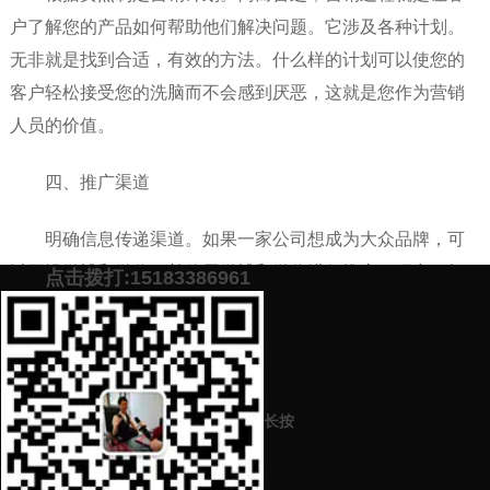
户了解您的产品如何帮助他们解决问题。它涉及各种计划。
无非就是找到合适，有效的方法。什么样的计划可以使您的
客户轻松接受您的洗脑而不会感到厌恶，这就是您作为营销
人员的价值。
四、推广渠道
明确信息传递渠道。如果一家公司想成为大众品牌，可
以开设微博和微信，并使用微博和微信进行推广，研究目标
点击拨打:15183386961
客户群体的行为。网络营销的更有效手段包括EDM，移动报
纸等，但是具体策略是基于企业自身的特征。
添加微信号：
scyxch
免费帮你策划营销方
预约营销老师
案！
长按
上一篇：
网络营销推广方案怎么写（带你了解网络营销技巧）