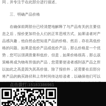
同，并专注于在此部分进行描述。
三、明确产品价格
在确保前两部分已经清楚地解释了与产品有关的主要信
息之后，报价更加符合人们的正常思维方式。如果读者对产
品感兴趣，他自然会想知道产品的价格。然后，存在高低价
格的问题。如果是低价产品或低价产品，那么价格是一个优
势，您可以强调质量和低价。但是，如果价格很高，那么该
策略将成为物有所值的产品，您需要使读者感到该产品之所
以如此之高是因为其高价值。除了报价外，还需要在后部分
将产品的购买路径和上市时间传达给读者，以确保他们可以
真正开始使用该产品。 （如果是评估文章，则应在后对产品
点击拨打:15183386961
进行客观评估，包括报价，并应给出合理建议以允许读者独
立选择）