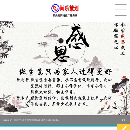
[2022-05-29]
实体门店如何做网络推广吸引客户，实体店网络营销技巧...
更多 >
[2022-05-04]
污水处理设备厂家产品如何做网络推广（污水处理项目网...
更多 >
[2022-03-27]
疫情当下公司企业品牌网络营销策划推广怎么做，国内知...
更多 >