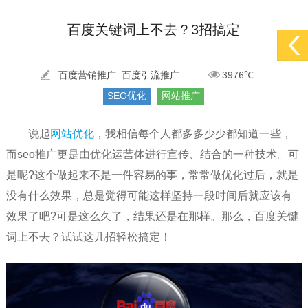
[2022-05-29]
实体门店如何做网络推广吸引客户，实体店网络营销技巧...
更多 >
百度关键词上不去？3招搞定
[2022-05-04]
污水处理设备厂家产品如何做网络推广（污水处理项目网...
更多 >
[2022-03-27]
疫情当下公司企业品牌网络营销策划推广怎么做，国内知...
更多 >
百度营销推广_百度引流推广
3976℃
SEO优化
网站推广
说起
网站优化
，我相信每个人都多多少少都知道一些，
而seo推广更是由优化运营体进行宣传、结合的一种技术。可
是呢?这个做起来不是一件容易的事，常常做优化过后，就是
没有什么效果，总是觉得可能这样坚持一段时间后就应该有
效果了吧?可是这么久了，结果还是在那样。那么，百度关键
词上不去？试试这几招轻松搞定！