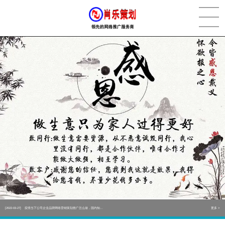
[2022-05-29]
实体门店如何做网络推广吸引客户，实体店网络营销技巧...
更多 >
[2022-05-04]
污水处理设备厂家产品如何做网络推广（污水处理项目网...
更多 >
[2022-03-27]
疫情当下公司企业品牌网络营销策划推广怎么做，国内知...
更多 >