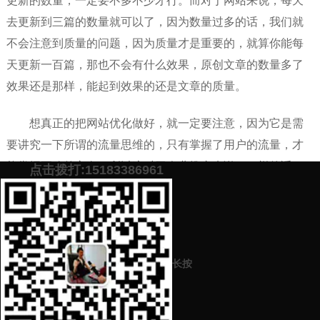
更新的数量，一定要不多不少才行。而对于网站来说，每天
去更新到三篇的数量就可以了，因为数量过多的话，我们就
不会注意到质量的问题，因为质量才是重要的，就算你能每
天更新一百篇，那也不会有什么效果，原创文章的数量多了
效果还是那样，能起到效果的还是文章的质量。
想真正的把网站优化做好，就一定要注意，因为它是需
要讲究一下所谓的流量思维的，只有掌握了用户的流量，才
能掌握正确的方向，所以这对于企业推广来说，一样的适
点击拨打:15183386961
用。要注意看，哪里的流量有价值，那么我们就要把成本花
费到那里去。
添加微信号：
scyxch
免费帮你策划营销方
预约营销老师
案！
长按
上一篇：
与网络营销公司合作应该注意什么？
下一篇：
软文标题写法，掌握这些就够了！