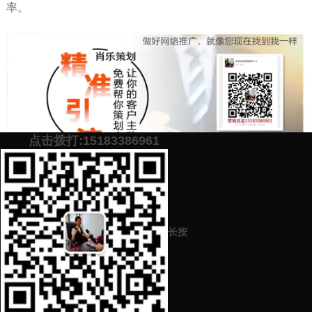
率。
点击拨打:15183386961
添加微信号：
scyxch
免费帮你策划营销方
预约营销老师
案！
长按
上一篇：
品牌推广有哪些方法 可以品牌推广吗
下一篇：
原创软文代写服务 有效提高产品曝光率