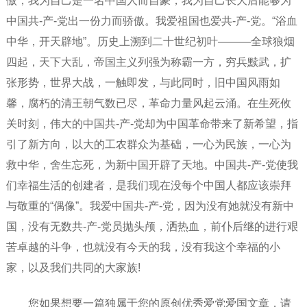
傲，我为自己是一名中国人而自豪，我为自己长大后能够为
中国共-产-党出一份力而骄傲。我爱祖国也爱共-产-党。“浴血
中华，开天辟地”。历史上溯到二十世纪初叶———全球狼烟
四起，天下大乱，帝国主义列强为称霸一方，穷兵黩武，扩
张形势，世界大战，一触即发，与此同时，旧中国风雨如
馨，腐朽的清王朝气数已尽，革命力量风起云涌。在生死攸
关时刻，伟大的中国共-产-党却为中国革命带来了新希望，指
引了新方向，以大的工农群众为基础，一心为民族，一心为
救中华，舍生忘死，为新中国开辟了天地。中国共-产-党使我
们幸福生活的创建者，是我们现在没每个中国人都应该崇拜
与敬重的“偶像”。我爱中国共-产-党，因为没有她就没有新中
国，没有无数共-产-党员抛头颅，洒热血，前仆后继的进行艰
苦卓越的斗争，也就没有今天的我，没有我这个幸福的小
家，以及我们共同的大家族!
您如果想要一篇独属于您的原创优秀爱党爱国文章，请