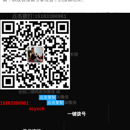
如果您近也有品牌包装和推广的计划，也想要通过网络
点击拨打:15183386961
来快速提升品牌知名度，加下面微信，免费提供高效的
品牌
营销推广方案
。
添加微信号：
scyxch
免费帮你策划营销方
预约营销老师
案！
长按
上一篇：
如何快速打开品牌知名度（手把手教你品牌推广方法）
下一篇：
现在什么网站推广产品效果好（快速提高销量）
识别二维码添加微信
或
猜你感兴趣的内容
加微信
点击复制
加微信
点击复制
15183386961
scyxch
暂无相关文章！
一键拨号