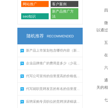
网站推广
客户案例
四
新产品推广方
seo知识
法
微
以通过
随机推荐
RECOMMENDED
五
新产品上市策划包含哪些内容（新...
在
企业品牌推广的费用是多少（少花...
六
代写公司宣传的信誉度高的价格低...
通
关的相
代写就职竞聘发言的有名的信誉度...
七
应聘采购专员职位的竞聘演讲稿该...