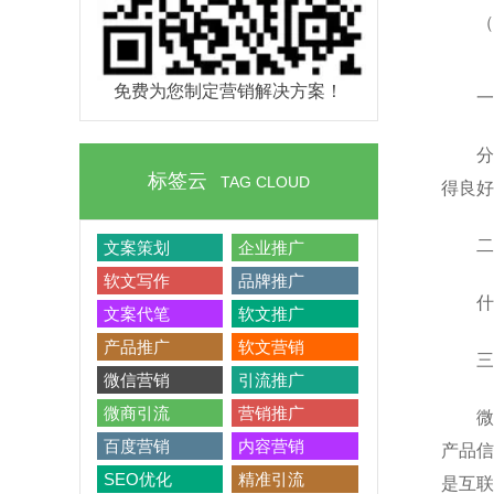
（
免费为您制定营销解决方案！
一
分
标签云
TAG CLOUD
得良好
二
文案策划
企业推广
软文写作
品牌推广
什
文案代笔
软文推广
产品推广
软文营销
三
微信营销
引流推广
微商引流
营销推广
微
百度营销
内容营销
产品信
SEO优化
精准引流
是互联