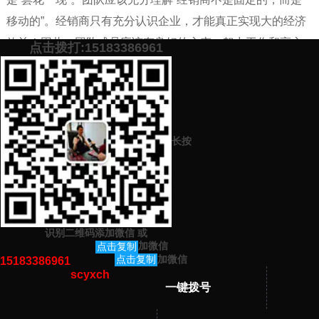
移动的”。经销商只有充分认识企业，才能真正实现大的经济
效益！因此，团队成员应该有良好的心态，努力工作和高心
点击拨打:15183386961
态。
添加微信号：
scyxch
免费帮你策划营销方
预约营销老师
案！
长按
上一篇：
产品和宣传如何才能达到良好的品牌推广效果
下一篇：
品牌策划推广中的一大雷区（品牌策划需要注意的地方）
识别二维码添加微信
或
猜你感兴趣的内容
加微信
点击复制
加微信
点击复制
15183386961
scyxch
暂无相关文章！
一键拨号