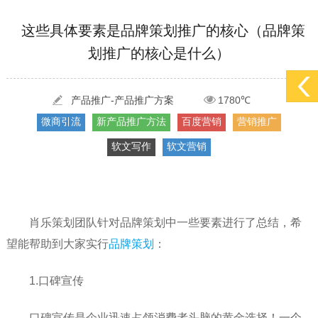
[2022-05-29]
实体门店如何做网络推广吸引客户，实体店网络营销技巧...
更多 >
这些具体要素是品牌策划推广的核心（品牌策
划推广的核心是什么）
[2022-05-04]
污水处理设备厂家产品如何做网络推广（污水处理项目网...
更多 >
[2022-03-27]
疫情当下公司企业品牌网络营销策划推广怎么做，国内知...
更多 >
产品推广-产品推广方案
1780℃
微商引流
新产品推广方法
百度营销
营销推广
软文写作
软文营销
肖乐策划团队针对品牌策划中一些要素进行了总结，希
望能帮助到大家实行
品牌策划
：
1.口碑宣传
口碑宣传是企业迅速占领消费者头脑的黄金选择！一个