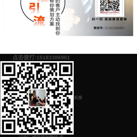
点击拨打:15183386961
添加微信号：
scyxch
免费帮你策划营销方
预约营销老师
案！
长按
上一篇：
美食品牌食物行业在商业竞争中怎么进行品牌定位规划？
（上市餐饮公司企业怎么实现盈利目标）
下一篇：
企业品牌营销策划推广如何去做（品牌策划来这里）