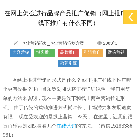
[2022-05-29]
实体门店如何做网络推广吸引客户，实体店网络营销技巧...
更多 >
[2022-05-04]
污水处理设备厂家产品如何做网络推广（污水处理项目网...
更多 >
在网上怎么进行品牌产品推广促销（网上推广与
线下推广有什么不同）
[2022-03-27]
疫情当下公司企业品牌网络营销策划推广怎么做，国内知...
更多 >
企业营销策划_企业营销策划方案
2083℃
内容营销
博客推广
品牌推广
引流推广
微信营销
微商引流
网络上推进营销的形式是什么？ 线下推广和线下推广哪
个更有效果？下面肖乐策划团队将进行详细说明：我们用简
单的方法来说明，现在主要是线下和线上两种营销推进形
式。 由于传统的营销推进方式耗时长，市场潜力和发展速度
有限。 现在受欢迎的是线上营销。今天， 在这里，让我们跟
随肖乐策划团队看看几个
在线营销
的方法。（微信15183386
961）