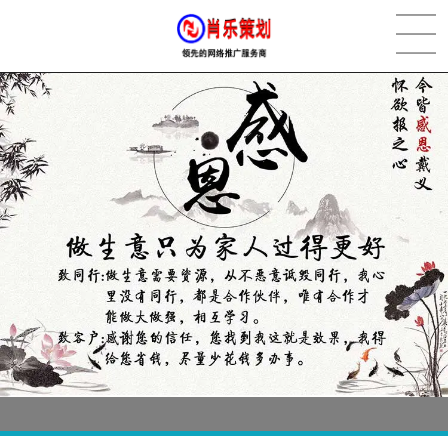
[2022-05-29]
实体门店如何做网络推广吸引客户，实体店网络营销技巧...
更多 >
[2022-05-04]
污水处理设备厂家产品如何做网络推广（污水处理项目网...
更多 >
[2022-03-27]
疫情当下公司企业品牌网络营销策划推广怎么做，国内知...
更多 >