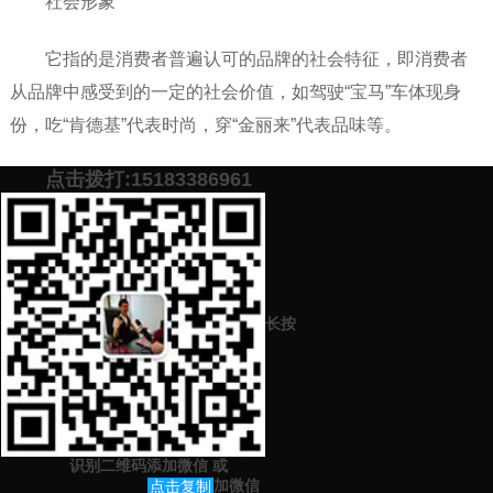
社会形象
它指的是消费者普遍认可的品牌的社会特征，即消费者
从品牌中感受到的一定的社会价值，如驾驶“宝马”车体现身
份，吃“肯德基”代表时尚，穿“金丽来”代表品味等。
点击拨打:15183386961
添加微信号：
scyxch
免费帮你策划营销方
预约营销老师
案！
长按
上一篇：
品牌策划如何收集信息？品牌策划中的细节怎么做好？
下一篇：
品牌策划中怎么建立好品牌形象
识别二维码添加微信
或
猜你感兴趣的内容
加微信
点击复制