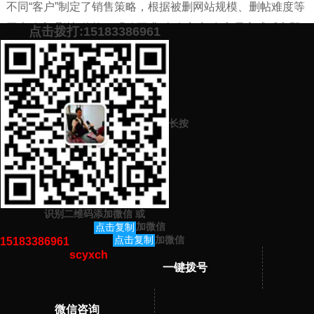
不同“客户”制定了销售策略，根据被删网站规模、删帖难度等
因素确定“删帖”价格，明确要求“个人客户”在交易完成后立即
点击拨打:15183386961
结算款项；长期合作的商家或信誉“客户”可以通过支付月费或
年费的方式定期向公司支付品牌维护费
添加微信号：
scyxch
免费帮你策划营销方
预约营销老师
案！
长按
上一篇：
新产品营销策略如何制定（新产品营销方法学习）
下一篇：
热点营销是什么？热点营销应该怎么去做？
识别二维码添加微信
或
猜你感兴趣的内容
加微信
点击复制
加微信
点击复制
15183386961
scyxch
暂无相关文章！
一键拨号
微信咨询