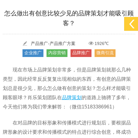
怎么做出有创意比较少见的品牌策划才能吸引顾
[2022-05-29]
实体门店如何做网络推广吸引客户，实体店网络营销技巧...
更多 >
客？
[2022-05-04]
污水处理设备厂家产品如何做网络推广（污水处理项目网...
更多 >
[2022-03-27]
疫情当下公司企业品牌网络营销策划推广怎么做，国内知...
更多 >
产品推广-产品推广方案
1926℃
企业推广
内容营销
品牌推广
微商引流
现在市场上品牌策划非常多，但是品牌策划就那么几种
类型，因此经常反反复复出现相似的东西，有创意的品牌策
划总是很少见，那么怎么做有创意的策划？怎么样才能吸引
顾客眼球？肖乐策划团队在
品牌策划
的道路上驰骋了多年，
今天他们将为我们带来解答：（微信15183386961）
在对品牌的目标形象和传播模式进行规划后，要根据品
牌形象的设计要求和传播模式的特点进行综合创意，终成功