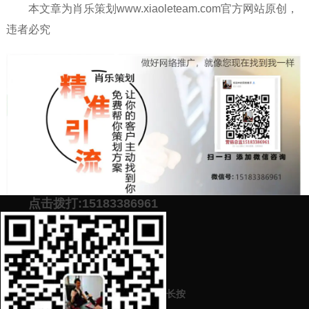
本文章为肖乐策划www.xiaoleteam.com官方网站原创，
违者必究
点击拨打:15183386961
添加微信号：
scyxch
免费帮你策划营销方
预约营销老师
案！
上一篇：
各大公司品牌的广告规划怎么才能做得好做成功吸引顾客
长按
（广告策划的技巧和关键点）