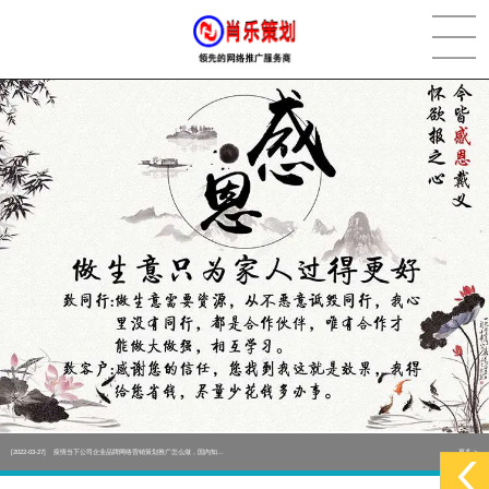
[2022-05-29]
实体门店如何做网络推广吸引客户，实体店网络营销技巧...
更多 >
[2022-05-04]
污水处理设备厂家产品如何做网络推广（污水处理项目网...
更多 >
[2022-03-27]
疫情当下公司企业品牌网络营销策划推广怎么做，国内知...
更多 >