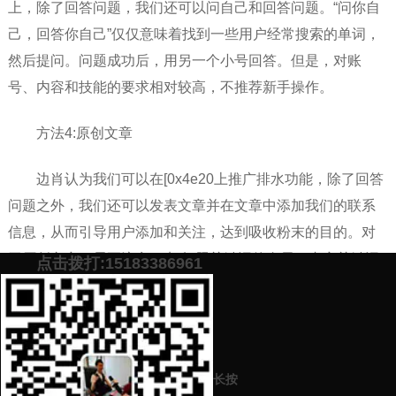
上，除了回答问题，我们还可以问自己和回答问题。“问你自
己，回答你自己”仅仅意味着找到一些用户经常搜索的单词，
然后提问。问题成功后，用另一个小号回答。但是，对账
号、内容和技能的要求相对较高，不推荐新手操作。
方法4:原创文章
边肖认为我们可以在[0x4e20上推广排水功能，除了回答
问题之外，我们还可以发表文章并在文章中添加我们的联系
信息，从而引导用户添加和关注，达到吸收粉末的目的。对
于原创文章，需要注意三点:标题关键词的布局，内容关键词
点击拨打:15183386961
的优化，引导诱饵的信息。只要把握好这三点，通过原创文
章做好知乎的推广和引流。
添加微信号：
scyxch
免费帮你策划营销方
预约营销老师
案！
长按