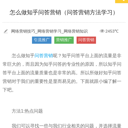
[2022-05-29]
实体门店如何做网络推广吸引客户，实体店网络营销技巧...
更多 >
怎么做知乎问答营销（问答营销方法学习）
[2022-05-04]
污水处理设备厂家产品如何做网络推广（污水处理项目网...
更多 >
[2022-03-27]
疫情当下公司企业品牌网络营销策划推广怎么做，国内知...
更多 >
网络营销技巧_网络营销学习_网络营销知识
2453℃
引流推广
营销推广
问答营销
怎么做知乎
问答营销
呢？知乎问答平台上面的流量是非
常巨大的，而且因为知乎问答的专业性的原因，所以知乎问
答平台上面的流量质量也是非常的高。所以所做好知乎问答
营销对于我们的重要性是显而易见的。下面就跟小编了解一
下吧。
方法1:热点问题
我们可以寻找一些与我们行业相关的问题，并选择流量