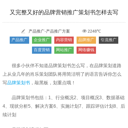
[2022-05-29]
实体门店如何做网络推广吸引客户，实体店网络营销技巧...
更多 >
又完整又好的品牌营销推广策划书怎样去写
[2022-05-04]
污水处理设备厂家产品如何做网络推广（污水处理项目网...
更多 >
[2022-03-27]
疫情当下公司企业品牌网络营销策划推广怎么做，国内知...
更多 >
产品推广-产品推广方案
2248℃
产品推广
企业推广
内容营销
品牌推广
引流推广
百度营销
网站推广
网络赚钱
很多小伙伴不知道品牌策划书怎么写，在品牌策划道路
上从业几年的肖乐策划团队将用简洁明了的语言告诉你怎么
写
品牌策划书
，敲黑板，划重点哦！
品牌策划书包括：1、行业概况2、项目概况3、数据基础
4、现状分析5、解决方案6、实施计划7、跟踪评估计划8、后
续计划