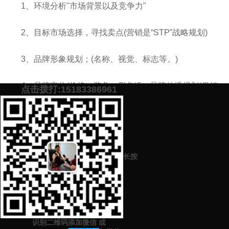
1、环境分析"市场背景以及竞争力"
2、目标市场选择，寻找卖点(营销是“STP”战略规划)
3、品牌形象规划；(名称、视觉、标志等。)
4、品牌定位(价格、装备、形象)5。品牌传播规划(促销
点击拨打:15183386961
形象定位、目标消费者定位、广告策略等)
添加微信号：
scyxch
免费帮你策划营销方
预约营销老师
案！
长按
上一篇：
品牌策划应该找怎样的公司或者团队
下一篇：
百度首页推广多少钱（帮您快速提升网站排名）
识别二维码添加微信
或
猜你感兴趣的内容