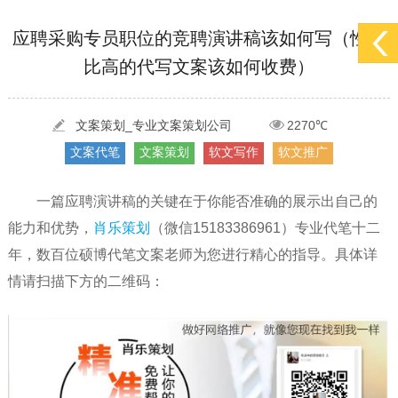
[2022-05-29]
实体门店如何做网络推广吸引客户，实体店网络营销技巧...
更多 >
应聘采购专员职位的竞聘演讲稿该如何写（性价
比高的代写文案该如何收费）
[2022-05-04]
污水处理设备厂家产品如何做网络推广（污水处理项目网...
更多 >
[2022-03-27]
疫情当下公司企业品牌网络营销策划推广怎么做，国内知...
更多 >
文案策划_专业文案策划公司
2270℃
文案代笔
文案策划
软文写作
软文推广
一篇应聘演讲稿的关键在于你能否准确的展示出自己的
能力和优势，
肖乐策划
（微信15183386961）专业代笔十二
年，数百位硕博代笔文案老师为您进行精心的指导。具体详
情请扫描下方的二维码：