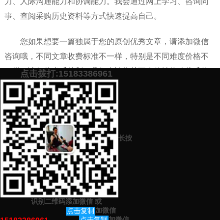
力、人际沟通能力和协调能力。我会通过网上学习、咨询同
事、查阅采购历史资料等方式快速提高自己。
您如果想要一篇独属于您的原创优秀文章，请添加微信
咨询哦，不同文章收费标准不一样，特别是不同难度价格不
一样，请相信肖乐策划，我们会让您花更少的钱体验优质的
点击拨打:15183386961
代写原创文章服务。
添加微信号：
scyxch
免费帮你策划营销方
预约营销老师
案！
长按
上一篇：
关于传承文明家风的演讲稿在写作中需要注意哪些技巧（一
篇优质的代写文案价格是多少）
下一篇：
代写1000字企业协作能力宣传稿哪家强？（专业代写平台）
识别二维码添加微信
或
猜你感兴趣的内容
加微信
点击复制
加微信
点击复制