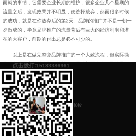
而就的事情，它需要企业长期的维护，很多企业几个星期的
流量之后，发现效果并不明显，便选择放弃，然而很多时候
的成功，就是在你放弃后的第2天。品牌的推广并不是一朝一
夕做成的，毕竟品牌推广的流量背后有巨大的经济利润和潜
在的大客户，前期的付出总是必不可少的。
以上是在做完整套品牌推广的一个大致流程，但实际操
作起来远不止我说的那么简单，如果你想要推广自己的品
点击拨打:15183386961
牌，不妨现在联系我们，也欢迎和我们咨询更多关于营销策
划方面的知识。
添加微信号：
scyxch
免费帮你策划营销方
预约营销老师
案！
长按
上一篇：
如何推广自己的产品？学会推广方式就够了！
下一篇：
好产品如何推广？如何有效推广产品？