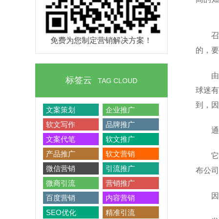
召
免费为您制定营销解决方案！
的，要
由
标签云
TAG CLOUD
球迷有
到，因
文案策划
企业推广
软文写作
品牌推广
通
文案代笔
软文推广
产品推广
软文营销
它
微信营销
引流推广
布公司
微商引流
营销推广
因
百度营销
内容营销
SEO优化
精准引流