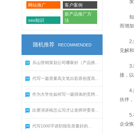
发
网站推广
客户案例
新产品推广方
知
seo知识
法
而增加
2
随机推荐
RECOMMENDED
见解和
乐山营销策划公司哪家好（产品推...
3
接，以
代写一篇质量高文笔出彩原创度高...
4
作为大学生如何写一篇得体的竞聘...
伙伴，
比赛演讲稿怎么写才让老师评委喜...
5
企业恢
代写1000字述职报告质量好的...