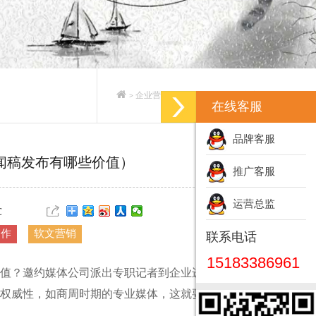
企业营销策划_企业营销策划方案
>
>
在线客服
品牌客服
闻稿发布有哪些价值）
推广客服
运营总监
℃
写作
软文营销
联系电话
15183386961
值？邀约媒体公司派出专职记者到企业进行实地采
权威性，如商周时期的专业媒体，这就要求企业有更