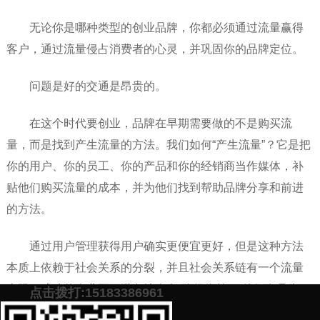
无论你是哪种类型的创业品牌，你都必须通过流量赢得
客户，通过流量侵占消费者的心灵，并巩固你的品牌定位。
问题是好的交通是昂贵的。
在这个时代要创业，品牌在早期需要做的不是购买流
量，而是找到产生流量的方法。我们如何“产生流量”？它是把
你的用户、你的员工、你的产品和你的经销商当作媒体，补
贴他们购买流量的成本，并为他们找到帮助品牌分享和前进
的方法。
通过用户管理获得用户确实更便宜更好，但是这种方法
本质上依赖于社会关系的分裂，并且社会关系链有一个流量
上限。成功的企业不可避免地会有“路径依赖”。他们在品尝了
点击拨打:15183386961
低成本客户的好处后，不愿意为企业的未来进行高成本投