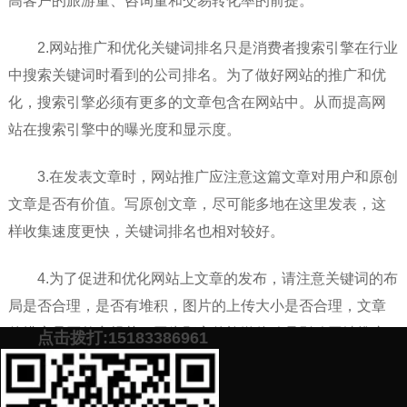
高客户的旅游量、咨询量和交易转化率的前提。
2.网站推广和优化关键词排名只是消费者搜索引擎在行业
中搜索关键词时看到的公司排名。为了做好网站的推广和优
化，搜索引擎必须有更多的文章包含在网站中。从而提高网
站在搜索引擎中的曝光度和显示度。
3.在发表文章时，网站推广应注意这篇文章对用户和原创
文章是否有价值。写原创文章，尽可能多地在这里发表，这
样收集速度更快，关键词排名也相对较好。
4.为了促进和优化网站上文章的发布，请注意关键词的布
局是否合理，是否有堆积，图片的上传大小是否合理，文章
的排序是否整齐规范。因为顾客的旅游体验是影响网站推广
点击拨打:15183386961
和优化的关键因素之一。
添加微信号：
scyxch
免费帮你策划营销方
预约营销老师