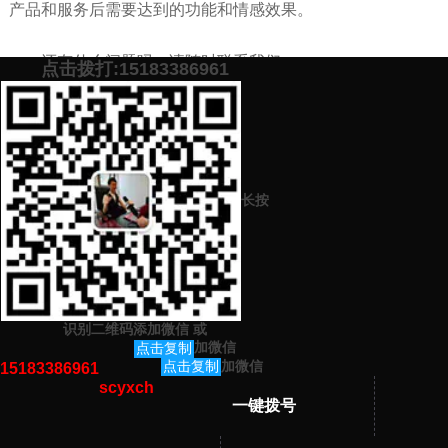
产品和服务后需要达到的功能和情感效果。
还有什么问题吗，请随时联系我们。
点击拨打:15183386961
添加微信号：
scyxch
免费帮你策划营销方
预约营销老师
案！
长按
上一篇：
品牌策划中实施时有什么必须遵循的重点原则呢？
下一篇：
品牌策划中有哪些要注意的细节？品牌策划中的雷区误区怎
么避免？
识别二维码添加微信
或
猜你感兴趣的内容
加微信
点击复制
加微信
点击复制
15183386961
scyxch
暂无相关文章！
一键拨号