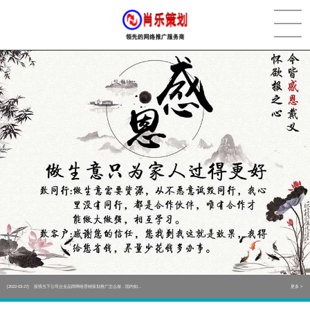
[2022-05-29]
实体门店如何做网络推广吸引客户，实体店网络营销技巧...
更多 >
[2022-05-04]
污水处理设备厂家产品如何做网络推广（污水处理项目网...
更多 >
[2022-03-27]
疫情当下公司企业品牌网络营销策划推广怎么做，国内知...
更多 >