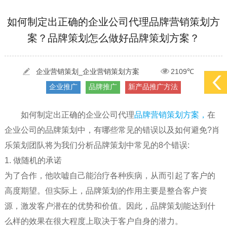
[2022-05-04]
污水处理设备厂家产品如何做网络推广（污水处理项目网...
更多 >
如何制定出正确的企业公司代理品牌营销策划方
[2022-03-27]
疫情当下公司企业品牌网络营销策划推广怎么做，国内知...
更多 >
案？品牌策划怎么做好品牌策划方案？
[2022-05-29]
实体门店如何做网络推广吸引客户，实体店网络营销技巧...
更多 >
企业营销策划_企业营销策划方案
2109℃
[2022-05-04]
污水处理设备厂家产品如何做网络推广（污水处理项目网...
更多 >
企业推广
品牌推广
新产品推广方法
[2022-03-27]
疫情当下公司企业品牌网络营销策划推广怎么做，国内知...
更多 >
如何制定出正确的企业公司代理
品牌营销策划方案，
在
企业公司的品牌策划中，有哪些常见的错误以及如何避免?肖
乐策划团队将为我们分析品牌策划中常见的8个错误:
1. 做随机的承诺
为了合作，他吹嘘自己能治疗各种疾病，从而引起了客户的
高度期望。但实际上，品牌策划的作用主要是整合客户资
源，激发客户潜在的优势和价值。因此，品牌策划能达到什
么样的效果在很大程度上取决于客户自身的潜力。