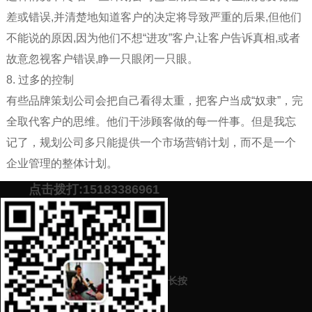
差或错误,并清楚地知道客户的决定将导致严重的后果,但他们
不能说的原因,因为他们不想“进攻”客户,让客户告诉真相,或者
故意忽视客户错误,睁一只眼闭一只眼。
8. 过多的控制
有些品牌策划公司会把自己看得太重，把客户当成“奴隶”，完
全取代客户的思维。他们干涉顾客做的每一件事。但是我忘
记了，规划公司多只能提供一个市场营销计划，而不是一个
企业管理的整体计划。
点击拨打:15183386961
添加微信号：
scyxch
免费帮你策划营销方
预约营销老师
案！
上一篇：
如何通过品牌策划打开市场，建立声誉？集团和各大企业怎
长按
么推销自己的品牌？
下一篇：
品牌策划营销推广有什么新颖特别的方式手段（奶茶品牌的