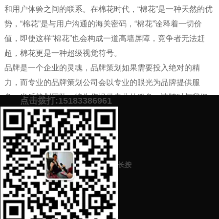
和用户体验之间的联系。在棉花时代，“棉花”是一种天然的优
势，“棉花”是与用户沟通的海关密码，“棉花”诠释着一切价
值，即使这样“棉花”也会构成一道高墙屏障，竞争者无法赶
超，棉花更是一种超级视觉符号。
品牌是一个企业的灵魂，品牌策划如果需要投入绝对的精
力，而专业的品牌策划公司会以专业的眼光为品牌提供服
务。肖乐策划团队，将为您提供专业的服务，请随时与我们
点击拨打:15183386961
联系!
添加微信号：
scyxch
免费帮你策划营销方
预约营销老师
案！
长按
上一篇：
如何在品牌策划中树立良好的品牌形象吸引更多的客户流量
下一篇：
品牌故事怎么写吸引人