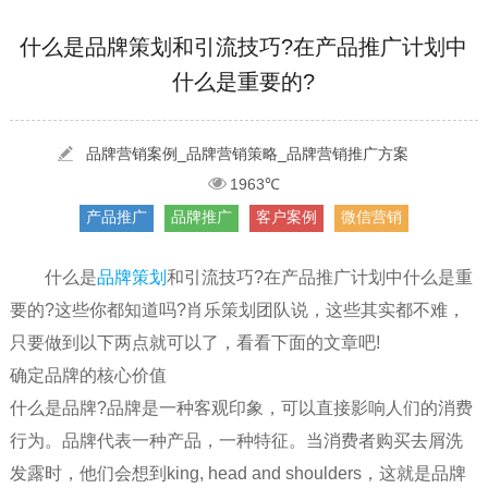
[2022-05-04]
污水处理设备厂家产品如何做网络推广（污水处理项目网...
更多 >
[2022-03-27]
疫情当下公司企业品牌网络营销策划推广怎么做，国内知...
更多 >
什么是品牌策划和引流技巧?在产品推广计划中
什么是重要的?
[2022-05-29]
实体门店如何做网络推广吸引客户，实体店网络营销技巧...
更多 >
[2022-05-04]
污水处理设备厂家产品如何做网络推广（污水处理项目网...
品牌营销案例_品牌营销策略_品牌营销推广方案
更多 >
1963℃
[2022-03-27]
疫情当下公司企业品牌网络营销策划推广怎么做，国内知...
更多 >
产品推广
品牌推广
客户案例
微信营销
什么是
品牌策划
和引流技巧?在产品推广计划中什么是重
要的?这些你都知道吗?肖乐策划团队说，这些其实都不难，
只要做到以下两点就可以了，看看下面的文章吧!
确定品牌的核心价值
什么是品牌?品牌是一种客观印象，可以直接影响人们的消费
行为。品牌代表一种产品，一种特征。当消费者购买去屑洗
发露时，他们会想到king, head and shoulders，这就是品牌