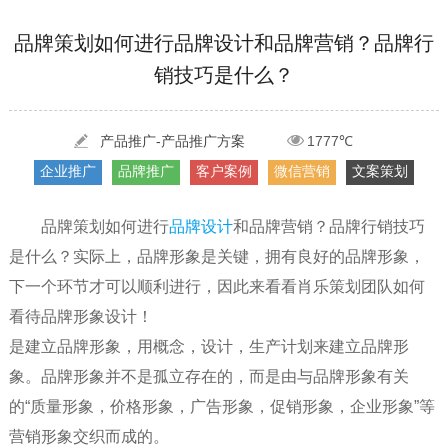
[2022-05-29]
实体门店如何做网络推广吸引客户，实体店网络营销技巧...
更多 >
[2022-05-04]
污水处理设备厂家产品如何做网络推广（污水处理项目网...
更多 >
品牌策划如何进行品牌设计和品牌营销？品牌行
销技巧是什么？
[2022-03-27]
疫情当下公司企业品牌网络营销策划推广怎么做，国内知...
更多 >
[2022-05-29]
实体门店如何做网络推广吸引客户，实体店网络营销技巧...
产品推广-产品推广方案
1777℃
更多 >
企业推广
品牌推广
客户案例
微信营销
文案策划
[2022-05-04]
污水处理设备厂家产品如何做网络推广（污水处理项目网...
更多 >
[2022-03-27]
疫情当下公司企业品牌网络营销策划推广怎么做，国内知...
更多 >
品牌策划如何进行
品牌设计
和品牌营销？品牌行销技巧
是什么？实际上，品牌形象是关键，拥有良好的品牌形象，
下一个环节才可以顺利进行，因此来看看肖乐策划团队如何
看待品牌形象设计！
是建立品牌形象，用概念，设计，生产计划来建立品牌形
象。品牌形象并不是孤立存在的，而是由与品牌形象有关
的“质量形象，价格形象，广告形象，促销形象，企业形象”等
营销形象交织而成的。