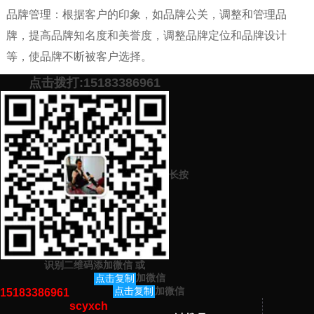
品牌管理：根据客户的印象，如品牌公关，调整和管理品
牌，提高品牌知名度和美誉度，调整品牌定位和品牌设计
等，使品牌不断被客户选择。
点击拨打:15183386961
添加微信号：
scyxch
免费帮你策划营销方
预约营销老师
案！
上一篇：
品牌规划中有哪些具体步骤可以帮助吸引流量？如何扩大品
长按
牌策划的影响​​力？
下一篇：
品牌推广的方式又是什么呢？（几种电子商务网络的推广渠
道）
识别二维码添加微信
或
猜你感兴趣的内容
加微信
点击复制
加微信
点击复制
15183386961
scyxch
暂无相关文章！