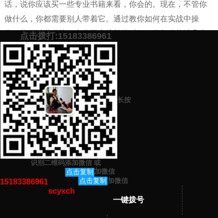
话，说你应该买一些专业书籍来看，你会的。现在，不管你
做什么，你都需要别人带着它。通过教你如何在实战中操
作，你可以学得快。当你不太擅长的时候，你怎么能读几本
点击拨打:15183386961
书呢？我对它们很感兴趣，但是在听了别人的错误建议后，
我没有学习的欲望。这种事情在现实生活中经常发生。
添加微信号：
scyxch
免费帮你策划营销方
预约营销老师
案！
长按
上一篇：
网络营销出来可以干什么工作（网络营销知识分享）
下一篇：
新品牌的营销方案（新品牌推广策略分享）
识别二维码添加微信
或
猜你感兴趣的内容
加微信
点击复制
加微信
点击复制
15183386961
scyxch
暂无相关文章！
一键拨号