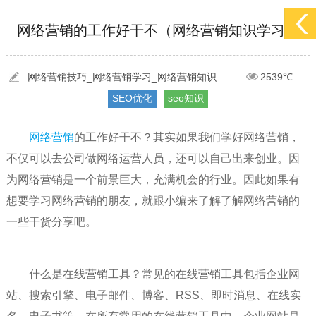
[2022-05-29]
实体门店如何做网络推广吸引客户，实体店网络营销技巧...
更多 >
[2022-05-04]
污水处理设备厂家产品如何做网络推广（污水处理项目网...
更多 >
网络营销的工作好干不（网络营销知识学习）
[2022-03-27]
疫情当下公司企业品牌网络营销策划推广怎么做，国内知...
更多 >
网络营销技巧_网络营销学习_网络营销知识
2539℃
SEO优化
seo知识
[2022-05-29]
实体门店如何做网络推广吸引客户，实体店网络营销技巧...
更多 >
[2022-05-04]
污水处理设备厂家产品如何做网络推广（污水处理项目网...
更多 >
网络营销
的工作好干不？其实如果我们学好网络营销，
[2022-03-27]
疫情当下公司企业品牌网络营销策划推广怎么做，国内知...
更多 >
不仅可以去公司做网络运营人员，还可以自己出来创业。因
为网络营销是一个前景巨大，充满机会的行业。因此如果有
想要学习网络营销的朋友，就跟小编来了解了解网络营销的
一些干货分享吧。
什么是在线营销工具？常见的在线营销工具包括企业网
站、搜索引擎、电子邮件、博客、RSS、即时消息、在线实