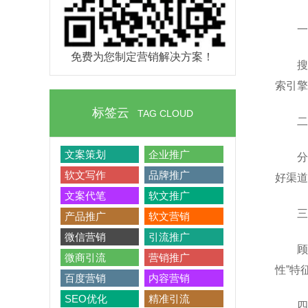
一
免费为您制定营销解决方案！
搜
索引擎
标签云
TAG CLOUD
二
文案策划
企业推广
分
软文写作
品牌推广
好渠道
文案代笔
软文推广
三
产品推广
软文营销
微信营销
引流推广
顾
微商引流
营销推广
性”特
百度营销
内容营销
SEO优化
精准引流
四