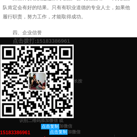
队肯定会有好的结果。只有有职业道德的专业人士，如果他
履行职责，努力工作，才能取得成功。
四、企业信誉
点击拨打:15183386961
后一点是看看这家在线推广公司的声誉。良好的声誉必
须是行业中好的。自然，它会有很好的宣传和推广能力。
添加微信号：
scyxch
免费帮你策划营销方
预约营销老师
案！
长按
上一篇：
百度推广哪家做的更好（百度推广技巧分享）
下一篇：
网络营销比较出名的公司（网络营销技巧分享）
识别二维码添加微信
或
猜你感兴趣的内容
加微信
点击复制
加微信
点击复制
15183386961