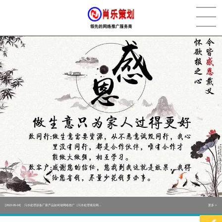
[2022-05-29]
实体门店如何做网络推广吸引客户，实体店网络营销技巧...
更多 >
[2022-05-04]
污水处理设备厂家产品如何做网络推广（污水处理项目网...
更多 >
[2022-03-27]
疫情当下公司企业品牌网络营销策划推广怎么做，国内知...
更多 >