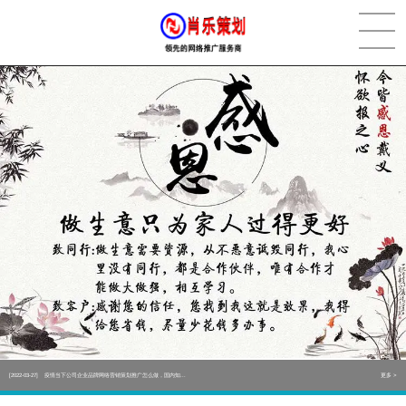
[2022-05-29]
实体门店如何做网络推广吸引客户，实体店网络营销技巧...
更多 >
[2022-05-04]
污水处理设备厂家产品如何做网络推广（污水处理项目网...
更多 >
[2022-03-27]
疫情当下公司企业品牌网络营销策划推广怎么做，国内知...
更多 >