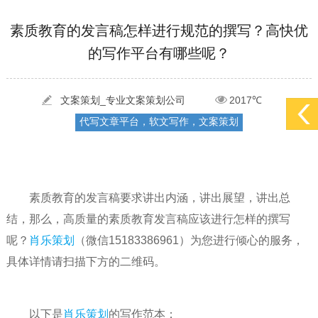
[2022-05-29]
实体门店如何做网络推广吸引客户，实体店网络营销技巧...
更多 >
素质教育的发言稿怎样进行规范的撰写？高快优
的写作平台有哪些呢？
[2022-05-04]
污水处理设备厂家产品如何做网络推广（污水处理项目网...
更多 >
[2022-03-27]
疫情当下公司企业品牌网络营销策划推广怎么做，国内知...
更多 >
文案策划_专业文案策划公司
2017℃
代写文章平台，软文写作，文案策划
素质教育的发言稿要求讲出内涵，讲出展望，讲出总
结，那么，高质量的素质教育发言稿应该进行怎样的撰写
呢？
肖乐策划
（微信15183386961）为您进行倾心的服务，
具体详情请扫描下方的二维码。
以下是
肖乐策划
的写作范本：