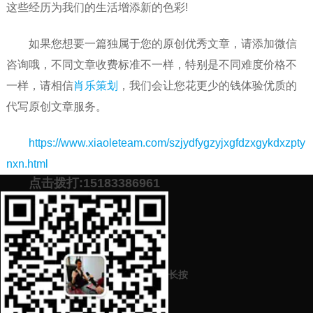
这些经历为我们的生活增添新的色彩!
如果您想要一篇独属于您的原创优秀文章，请添加微信
咨询哦，不同文章收费标准不一样，特别是不同难度价格不
一样，请相信
肖乐策划
，我们会让您花更少的钱体验优质的
代写原创文章服务。
https://www.xiaoleteam.com/
szjydfygzyjxgfdzxgykdxzpty
nxn
.html
‎
点击拨打:15183386961
添加微信号：
scyxch
免费帮你策划营销方
预约营销老师
案！
长按
上一篇：
品牌营销中的口碑应该如何去打造（口碑营销技巧分享）
下一篇：
小学数学的培训心得怎样进行高质量的写作？优质的策划公