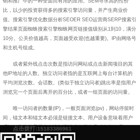
销和推广中的一种全面而有用的应用。SEM寻求高的性价
比，以少的投资获得多的搜索引擎访问量，并产生商业价
值。搜索引擎优化数据分析SEOER SEO运营商SERP搜索引
擎结果页面蜘蛛搜索引擎蜘蛛网页链接值级别从1到10，满分
10分。公关价值越高，页面越受欢迎(也越重要)。IP由网络号
和主机号组成。
或者紫外线点击次数是指访问网站或点击新闻项目的其
他IP地址的人数。独立访问者指的是互联网上每台计算机的
平均浏览次数。会话数。(类似于独立访问者)跳出率是指用户
浏览完一个页面后离开的百分比，或者一组页面的访问量。
唯一访问者的数量(IP)，一般页面浏览(pv)，网站停留时
间，锚文本和锚文本必须是链接文本。用户设备意味着用户
理解。它指的是用户在访问网站或使用产品时的所有理解。
点击拨打:15183386961
他们的形象和感觉，他们是否成功，他们是否喜欢它，他们