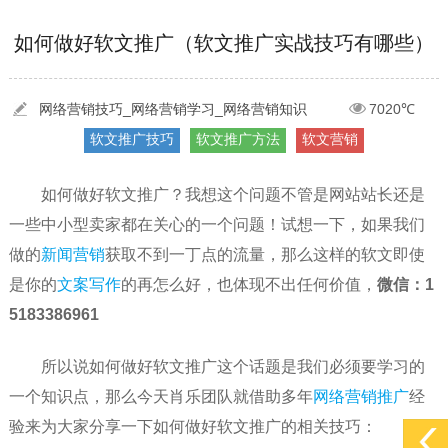
[2022-03-27]
疫情当下公司企业品牌网络营销策划推广怎么做，国内知...
更多 >
如何做好软文推广（软文推广实战技巧有哪些）
[2022-05-29]
实体门店如何做网络推广吸引客户，实体店网络营销技巧...
更多 >
[2022-05-04]
污水处理设备厂家产品如何做网络推广（污水处理项目网...
更多 >
网络营销技巧_网络营销学习_网络营销知识
7020℃
软文推广技巧
软文推广方法
软文营销
[2022-03-27]
疫情当下公司企业品牌网络营销策划推广怎么做，国内知...
更多 >
如何做好软文推广？我想这个问题不管是网站站长还是
一些中小型卖家都在关心的一个问题！试想一下，如果我们
做的
新闻营销
获取不到一丁点的流量，那么这样的软文即使
是你的
文案写作
的再怎么好，也体现不出任何价值，
微信：1
5183386961
所以说如何做好软文推广这个话题是我们必须要学习的
一个知识点，那么今天肖乐团队就借助多年
网络营销推广
经
验来为大家分享一下如何做好软文推广的相关技巧：