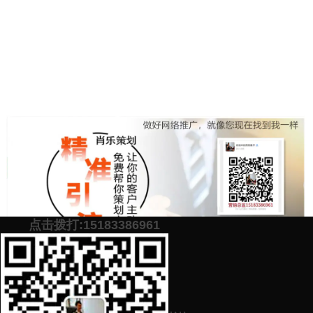
点击拨打:15183386961
添加微信号：
scyxch
免费帮你策划营销方
预约营销老师
案！