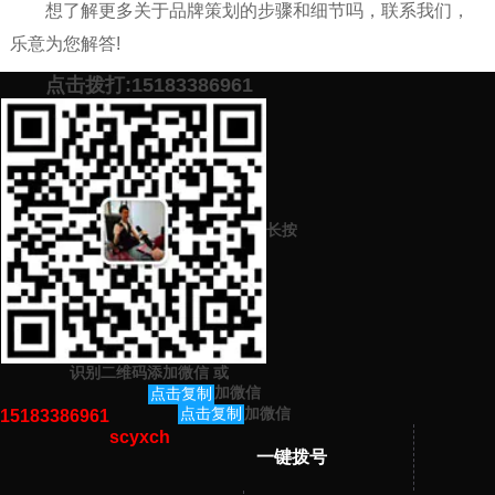
想了解更多关于品牌策划的步骤和细节吗，联系我们，
乐意为您解答!
点击拨打:15183386961
添加微信号：
scyxch
免费帮你策划营销方
预约营销老师
案！
上一篇：
企业品牌策划营销推广有哪些具体特别的新颖的方法步骤环
长按
节呢
下一篇：
企业公司机构应该如何进行品牌策划营销推广以及公司品牌
运营呢
识别二维码添加微信
或
猜你感兴趣的内容
加微信
点击复制
加微信
点击复制
15183386961
scyxch
暂无相关文章！
一键拨号