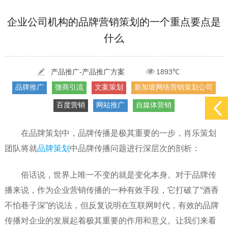
[2022-05-29]
实体门店如何做网络推广吸引客户，实体店网络营销技巧...
更多 >
[2022-05-04]
污水处理设备厂家产品如何做网络推广（污水处理项目网...
更多 >
企业公司机构的品牌营销策划的一个重点要点是
什么
[2022-03-27]
疫情当下公司企业品牌网络营销策划推广怎么做，国内知...
更多 >
[2022-05-29]
实体门店如何做网络推广吸引客户，实体店网络营销技巧...
产品推广-产品推广方案
1893℃
更多 >
品牌推广
微商引流
文案策划
新加坡网络营销策划公司
[2022-05-04]
污水处理设备厂家产品如何做网络推广（污水处理项目网...
更多 >
百度营销
网站推广
自媒体营销
[2022-03-27]
疫情当下公司企业品牌网络营销策划推广怎么做，国内知...
更多 >
在品牌策划中，品牌传播是极其重要的一步，肖乐策划
团队将就
品牌策划
中品牌传播问题进行深层次的剖析：
俗话说，世界上唯一不变的就是变化本身。对于品牌传
播来说，作为企业营销传播的一种有效手段，它打破了“酒香
不怕巷子深”的说法，但反复说明在互联网时代，有效的品牌
传播对企业的发展起着极其重要的作用和意义。让我们来看