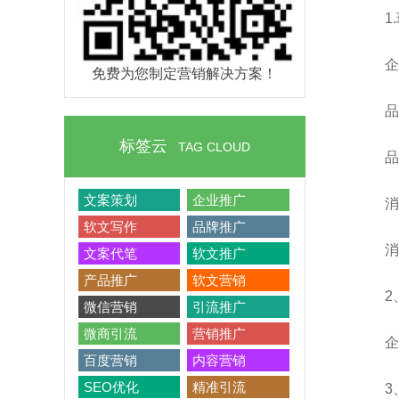
1
企
免费为您制定营销解决方案！
品
标签云
TAG CLOUD
品
文案策划
企业推广
消
软文写作
品牌推广
消
文案代笔
软文推广
产品推广
软文营销
2
微信营销
引流推广
微商引流
营销推广
企
百度营销
内容营销
SEO优化
精准引流
3