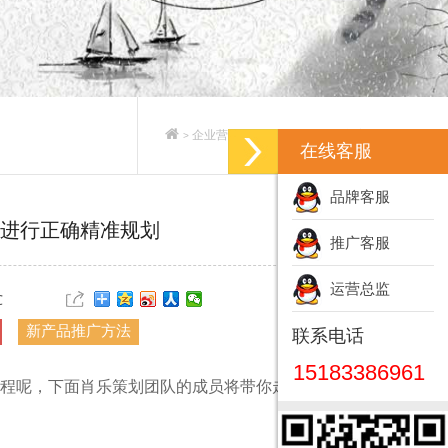
企业营销策划_企业营销策划方案
>
>
在线客服
品牌客服
进行正确精准规划
推广客服
运营总监
℃
新产品推广方法
联系电话
15183386961
程呢，下面肖乐策划团队的成员将带你走近
品牌规划