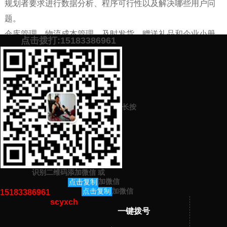
规划者要求进行数据分析、程序可行性以及解决哪些用户问
题。
仓库管理、物流成本管理、及时发货、赠送礼品和企业小册
点击拨打:15183386961
子等。
添加微信号：
scyxch
免费帮你策划营销方
预约营销老师
案！
长按
上一篇：
品牌策划中如何做好品牌营销推广？品牌怎么传播出去？
下一篇：
品牌策划营销推广中品牌策划方案怎么写？
识别二维码添加微信
或
猜你感兴趣的内容
加微信
点击复制
加微信
点击复制
15183386961
scyxch
暂无相关文章！
一键拨号