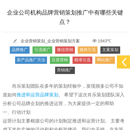
[2022-05-29]
实体门店如何做网络推广吸引客户，实体店网络营销技巧...
更多 >
企业公司机构品牌营销策划推广中有哪些关键
点？
[2022-05-04]
污水处理设备厂家产品如何做网络推广（污水处理项目网...
更多 >
[2022-03-27]
疫情当下公司企业品牌网络营销策划推广怎么做，国内知...
更多 >
企业营销策划_企业营销策划方案
1943℃
品牌推广
引流推广
微信营销
微商引流
文案策划
新产品推广方法
百度营销
精准引流
网站推广
营销推广
肖乐策划团队在多年的策划经验中，发现很多公司不知
道如何
推进和运营品牌策划
。 希望下这次肖乐策划团队深入
分析公司品牌企划的推进运营，为大家提供一定的帮助
一、行动计划
运营计划主要根据公司的计划制定推进和运营计划。 主要考
虑下半年实施的活动和初步框架建设，我们在天猫、京东等