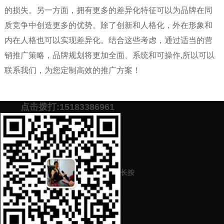
的损失。另一方面，拥有更多的差异化特征可以为品牌在同
质竞争中创造更多的优势。除了创新和人格化，外在形象和
内在人格也可以实现差异化。结合这些考虑，通过适当的营
销推广策略，品牌规划将更加全面、系统和可操作,所以可以
联系我们，为您定制高效的推广方案！
点击拨打:15183386961
添加微信号：
scyxch
免费帮你策划营销方
预约营销老师
案！
上一篇：
企业公司机构品牌策划营销推广中重要的一个方法手段策略
长按
是什么
下一篇：
企业公司机构品牌策划营销怎样做具体详细的筹划？怎样做
才能打造良好的品牌形象？