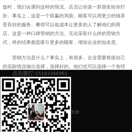
饭时，我们会遇到这样的情况。店员让你派一群朋友给你打
折。事实上，这是一个双赢的局面。顾客可以用更少的钱享
受良好的服务。餐馆可以低成本让更多的人了解他们的商
店。这是一种口碑营销的方法。无论采取什么样的营销方
式，终的结果都是吸引更多的顾客，增加企业的知名度。
营销方法是什么？事实上，有很多。企业需要根据自己
的实际情况做出选择，选择好的。他们也可以选择一个有经
点击拨打:15183386961
验的团队，比如肖乐策划团队来解决你的问题。
添加微信号：
scyxch
免费帮你策划营销方
预约营销老师
案！
长按
上一篇：
品牌营销推广策划中的跨界联名营销推广策划怎么做