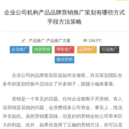
[2022-03-27]
疫情当下公司企业品牌网络营销策划推广怎么做，国内知...
更多 >
企业公司机构产品品牌营销推广策划有哪些方式
手段方法策略
[2022-05-29]
实体门店如何做网络推广吸引客户，实体店网络营销技巧...
更多 >
[2022-05-04]
污水处理设备厂家产品如何做网络推广（污水处理项目网...
更多 >
[2022-03-27]
疫情当下公司企业品牌网络营销策划推广怎么做，国内知...
产品推广-产品推广方案
1963℃
更多 >
企业推广
内容营销
博客推广
品牌推广
引流推广
微信营销
企业公司的品牌策划应该如何去做呢，肖乐策划团队在
多年的策划经验中总结出了许多例子，跟随小编来看看。
营销是一个常见的话题。任何企业都离不开营销。有人
说营销是花钱的问题，会浪费很多公司资金。事实上，情况
并非如此。虽然营销要花钱，但是好的营销会给公司带来巨
大的利益。此外，如果你选择了正确的营销方法，你可以花